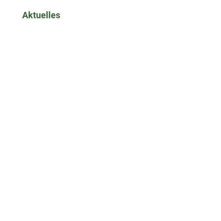
Aktuelles
Kleintier
Großtier